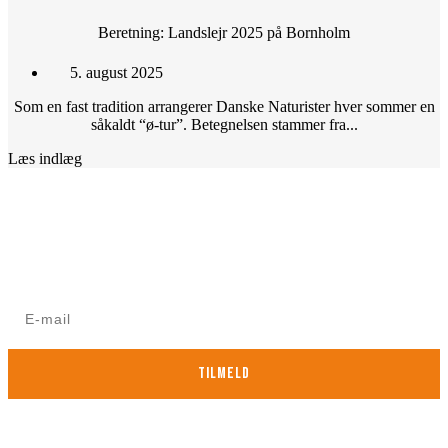
Beretning: Landslejr 2025 på Bornholm
5. august 2025
Som en fast tradition arrangerer Danske Naturister hver sommer en
såkaldt “ø-tur”. Betegnelsen stammer fra...
Læs indlæg
Nyhedsbrev for ikke-medlemmer
Modtag Danske Naturisters nyhedsbrev med nyt om
arrangementer mv.
TILMELD
Nej Tak