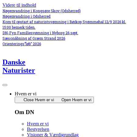
Videre til indhold
Nøgenvandring i Kongsøre Skov (Odsherred)
Nøgenvandring i Odsherred
Kom til opstart af naturistsvømning i Børkop Svømmehal 12/9 2026 kl.
15:00 bemerk tiden.
DN-Fyn Familiesvømning i Nyborg 26 sept.
Sæsonåbning af Græm Strand 2026
Orienterings”løb” 2026
Danske
Naturister
Hvem er vi
Close Hvem er vi
Open Hvem er vi
Om DN
Hvem er vi
Bestyrelsen
Visioner & Værdigrundlag