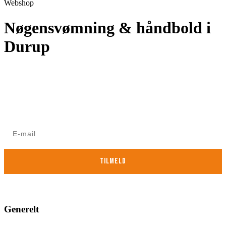
Webshop
Nøgensvømning & håndbold i
Durup
Nyhedsbrev for ikke-medlemmer
Modtag Danske Naturisters nyhedsbrev med nyt om
arrangementer mv.
TILMELD
Nej Tak
Generelt