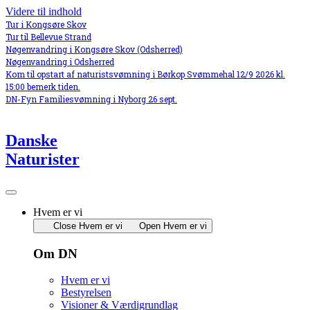
Videre til indhold
Tur i Kongsøre Skov
Tur til Bellevue Strand
Nøgenvandring i Kongsøre Skov (Odsherred)
Nøgenvandring i Odsherred
Kom til opstart af naturistsvømning i Børkop Svømmehal 12/9 2026 kl.
15:00 bemerk tiden.
DN-Fyn Familiesvømning i Nyborg 26 sept.
Danske
Naturister
Hvem er vi
Close Hvem er vi
Open Hvem er vi
Om DN
Hvem er vi
Bestyrelsen
Visioner & Værdigrundlag