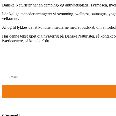
Danske Naturister har en camping- og aktivitetsplads, Tysmosen, hvo
I de kølige måneder arrangerer vi svømning, wellness, saunagus, yog
velkomne.
Af og til lykkes det at komme i medierne med et budskab om at forhold
Har denne tekst gjort dig nysgerrig på Danske Naturister, så kontakt 
iværksættere, så kom bar’ du!
Nyhedsbrev for ikke-medlemmer
Modtag Danske Naturisters nyhedsbrev med nyt om arrangem
Generelt