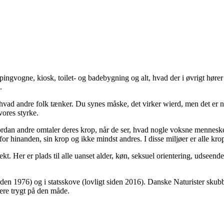
ingvogne, kiosk, toilet- og badebygning og alt, hvad der i øvrigt høre
.
hvad andre folk tænker. Du synes måske, det virker wierd, men det er ne
vores styrke.
ordan andre omtaler deres krop, når de ser, hvad nogle voksne mennesker 
 hinanden, sin krop og ikke mindst andres. I disse miljøer er alle kr
 Her er plads til alle uanset alder, køn, seksuel orientering, udseende, 
 siden 1976) og i statsskove (lovligt siden 2016). Danske Naturister skub
ere trygt på den måde.