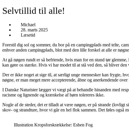
Selvtillid til alle!
Michael
28. marts 2025
Læsetid
Forestil dig sol og sommer, du bor på en campingplads med telte, camp
enhver anden campingplads, blot med den lille forskel at alle er nøgne
At gå nøgen rundt er så befriende, hvis man for en stund tør glemme, 
kan gøre os stærke. Hvis vi har modet til at stå ved den, så bliver den 
Der er ikke noget at sige til, at særligt unge mennesker kan frygte, hv
nøgne, er man meget mere accepterende, åbne og anerkendende over for
I Danske Naturister lægger vi vægt på at behandle hinanden med respekt.
racisme og lignende og krænkelse af børn tolereres ikke.
Nogle af de steder, det er tilladt at være nøgen, er på strande (lovligt
skov- og strandture, hvor vi går en hel flok sammen. Det føles også m
Illustration Kropsforskrækkelse: Esben Fog