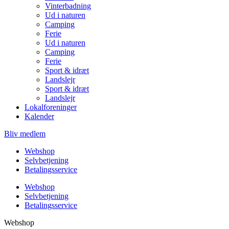
Vinterbadning
Ud i naturen
Camping
Ferie
Ud i naturen
Camping
Ferie
Sport & idræt
Landslejr
Sport & idræt
Landslejr
Lokalforeninger
Kalender
Bliv medlem
Webshop
Selvbetjening
Betalingsservice
Webshop
Selvbetjening
Betalingsservice
Webshop