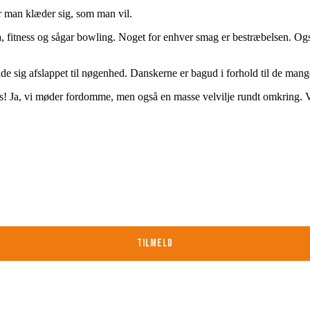
r man klæder sig, som man vil.
a, fitness og sågar bowling. Noget for enhver smag er bestræbelsen. O
e sig afslappet til nøgenhed. Danskerne er bagud i forhold til de mange
os! Ja, vi møder fordomme, men også en masse velvilje rundt omkring. Vi
enter mv.
TILMELD
Nej Tak