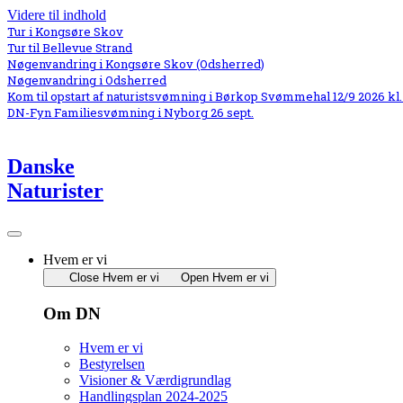
Videre til indhold
Tur i Kongsøre Skov
Tur til Bellevue Strand
Nøgenvandring i Kongsøre Skov (Odsherred)
Nøgenvandring i Odsherred
Kom til opstart af naturistsvømning i Børkop Svømmehal 12/9 2026 kl.
DN-Fyn Familiesvømning i Nyborg 26 sept.
Danske
Naturister
Hvem er vi
Close Hvem er vi
Open Hvem er vi
Om DN
Hvem er vi
Bestyrelsen
Visioner & Værdigrundlag
Handlingsplan 2024-2025